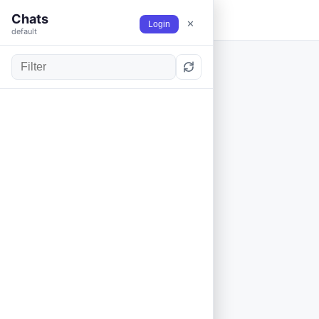
Chats
TiBTiX Chat
✕
Login
default